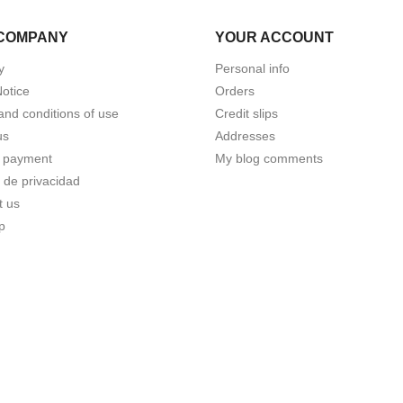
COMPANY
YOUR ACCOUNT
y
Personal info
Notice
Orders
and conditions of use
Credit slips
us
Addresses
 payment
My blog comments
a de privacidad
t us
p