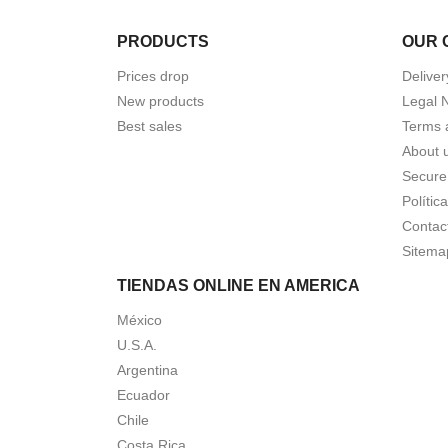
PRODUCTS
OUR 
Prices drop
Deliver
New products
Legal 
Best sales
Terms 
About 
Secure
Polític
Contac
Sitema
TIENDAS ONLINE EN AMERICA
México
U.S.A.
Argentina
Ecuador
Chile
Costa Rica