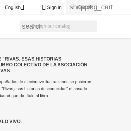
shopping_cart


Cart
(0)
English
Sign in
search
 "RIVAS, ESAS HISTORIAS
IBRO COLECTIVO DE LA ASOCIACIÓN
IVAS.
mpañados de diecinueve ilustraciones se pusieron
de "Rivas,esas historias desconocidas" el pasado
udad que da título al libro.
ALO VIVO.