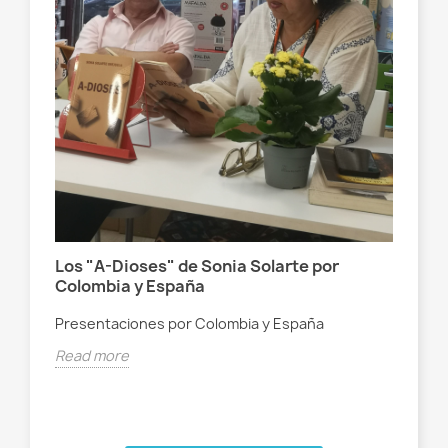
er"
e
Los "A-Dioses" de Sonia Solarte por
Pal
Colombia y España
Pre
Presentaciones por Colombia y España
en 
Read more
Rea