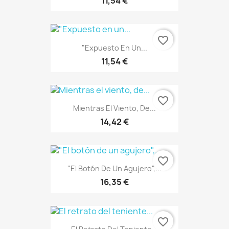
11,54 €
favorite_border
"Expuesto En Un...
11,54 €
favorite_border
Mientras El Viento, De...
14,42 €
favorite_border
"El Botón De Un Agujero",...
16,35 €
favorite_border