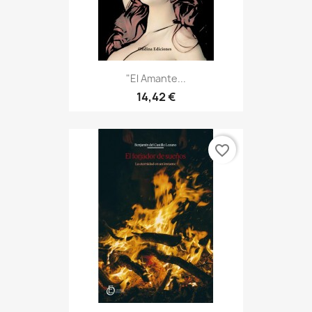
"El Amante...
14,42 €
favorite_border