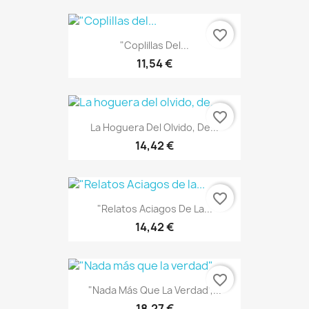
favorite_border
"Coplillas Del...
11,54 €
favorite_border
La Hoguera Del Olvido, De...
14,42 €
favorite_border
"Relatos Aciagos De La...
14,42 €
favorite_border
"Nada Más Que La Verdad",...
18,27 €