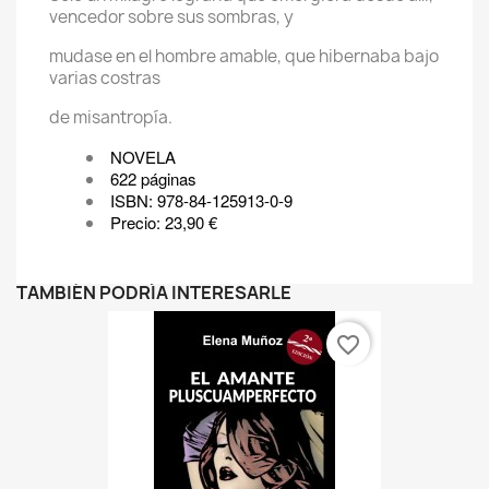
vencedor sobre sus sombras, y
mudase en el hombre amable, que hibernaba bajo
varias costras
de misantropía.
NOVELA
622 páginas
ISBN: 978-84-125913-0-9
Precio: 23,90 €
TAMBIÉN PODRÍA INTERESARLE
favorite_border