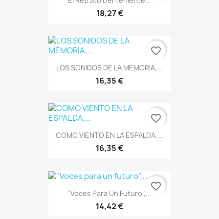
El Retrato Del Teniente...
18,27 €
favorite_border
LOS SONIDOS DE LA MEMORIA,...
16,35 €
favorite_border
COMO VIENTO EN LA ESPALDA,...
16,35 €
favorite_border
"Voces Para Un Futuro",...
14,42 €