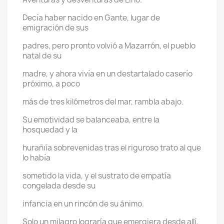
Decı́a haber nacido en Gante, lugar de
emigración de sus
padres, pero pronto volvió a Mazarrón, el pueblo
natal de su
madre, y ahora vivı́a en un destartalado caserı́o
próximo, a poco
más de tres kilómetros del mar, rambla abajo.
Su emotividad se balanceaba, entre la
hosquedad y la
hurañıía sobrevenidas tras el riguroso trato al que
lo habı́a
sometido la vida, y el sustrato de empatía
congelada desde su
infancia en un rincón de su ánimo.
Solo un milagro lograría que emergiera desde allí,