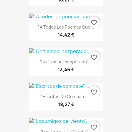
favorite_border
"A Todos Los Poemas Que...
14,42 €
favorite_border
"Un Tiempo Inesperado",...
13,46 €
favorite_border
"Escritos De Combate",...
18,27 €
favorite_border
"Los Amigos Del Viento",...