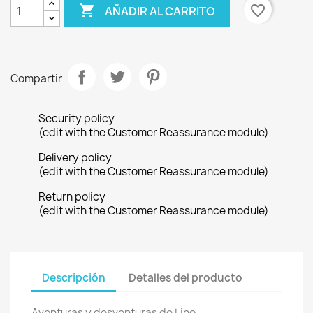

favorite_border
AÑADIR AL CARRITO
Compartir
Security policy
(edit with the Customer Reassurance module)
Delivery policy
(edit with the Customer Reassurance module)
Return policy
(edit with the Customer Reassurance module)
Descripción
Detalles del producto
Aventuras y desventuras de Lino.