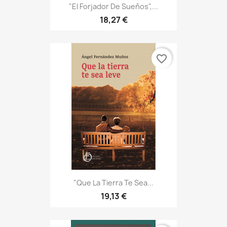
"El Forjador De Sueños",...
18,27 €
favorite_border
"Que La Tierra Te Sea...
19,13 €