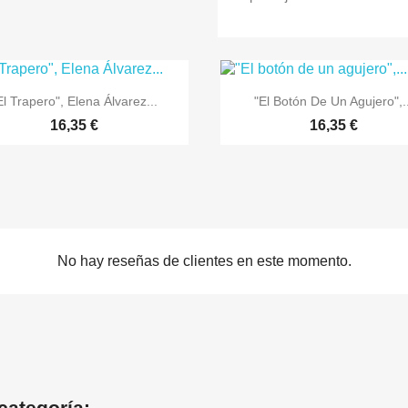


Vista rápida
Vista rápida
El Trapero", Elena Álvarez...
"El Botón De Un Agujero",..
16,35 €
16,35 €
No hay reseñas de clientes en este momento.
categoría: