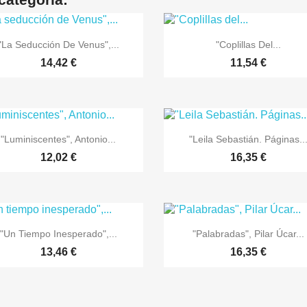


Vista rápida
Vista rápida
"La Seducción De Venus",...
"Coplillas Del...
14,42 €
11,54 €


Vista rápida
Vista rápida
"Luminiscentes", Antonio...
"Leila Sebastián. Páginas..
12,02 €
16,35 €


Vista rápida
Vista rápida
"Un Tiempo Inesperado",...
"Palabradas", Pilar Úcar...
13,46 €
16,35 €