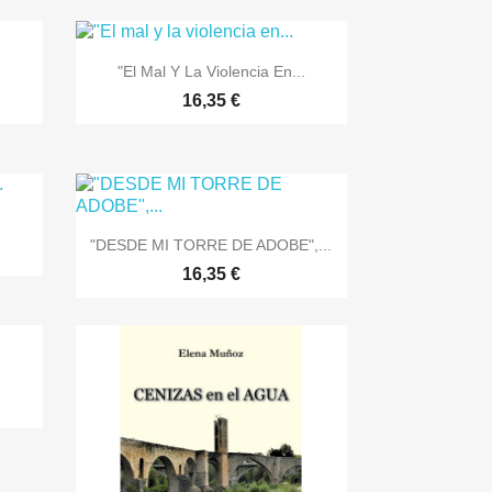

Vista rápida
"El Mal Y La Violencia En...
16,35 €
.

Vista rápida
"DESDE MI TORRE DE ADOBE",...
16,35 €