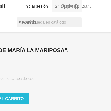
shopping_cart


Carrito
(0)
ol
Iniciar sesión
search
DE MARÍA LA MARIPOSA",
que no paraba de toser
AL CARRITO