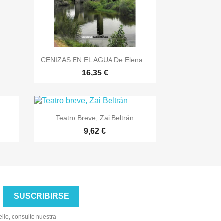

Vista rápida
CENIZAS EN EL AGUA De Elena...
16,35 €

Vista rápida
Teatro Breve, Zai Beltrán
9,62 €
llo, consulte nuestra