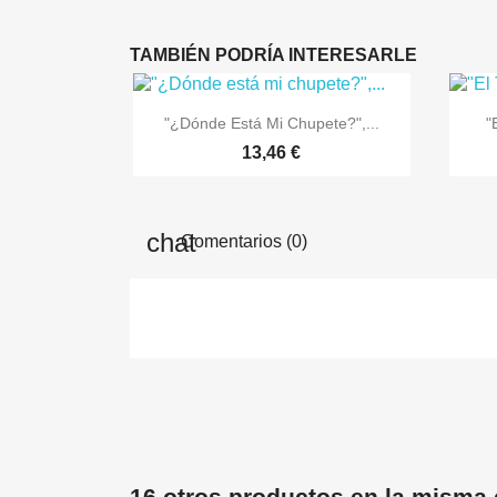
TAMBIÉN PODRÍA INTERESARLE

Vista rápida
"¿Dónde Está Mi Chupete?",...
"
13,46 €
Comentarios (0)
16 otros productos en la misma 