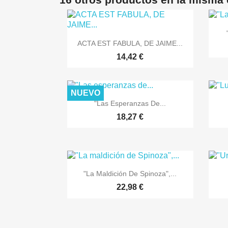

Vista rápida
ACTA EST FABULA, DE JAIME...
14,42 €
NUEVO

Vista rápida
"Las Esperanzas De...
18,27 €

Vista rápida
"La Maldición De Spinoza",...
22,98 €