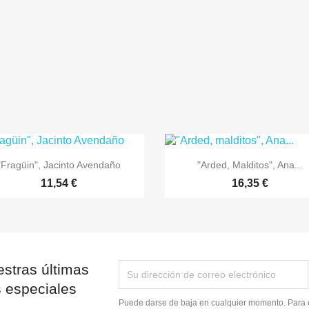


Vista rápida
Vista rápida
"Fragüin", Jacinto Avendaño
"Arded, Malditos", Ana...
11,54 €
16,35 €
stras últimas
s especiales
Puede darse de baja en cualquier momento. Para e