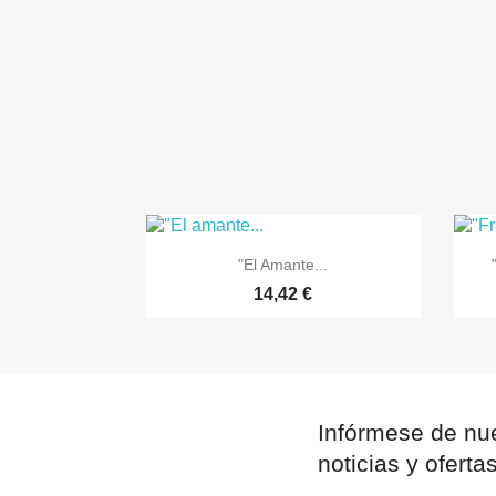

Vista rápida
"El Amante...
14,42 €
Infórmese de nue
noticias y oferta